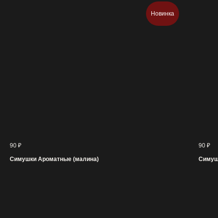
Новинка
90
₽
90
₽
Симушки Ароматные (малина)
Симуш