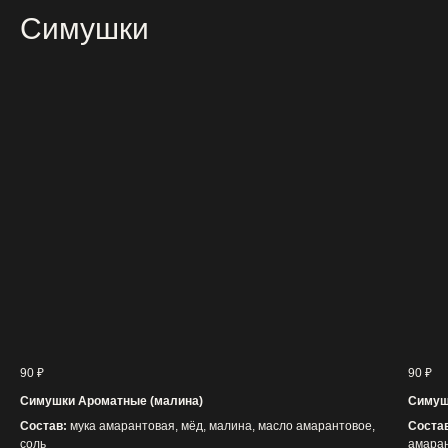
Симушки
90
₽
90
₽
Симушки Ароматные (малина)
Симуш
Состав:
мука амарантовая, мёд, малина, масло амарантовое,
Соста
соль
амаран