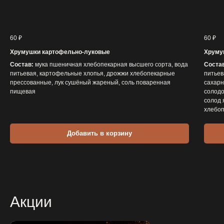
60
₽
60
₽
Хрумушки картофельно-луковые
Хруму
Состав:
мука пшеничная хлебопекарная высшего сорта, вода
Соста
питьевая, картофельные хлопья, дрожжи хлебопекарные
питьев
прессованные, лук сушёный жареный, соль поваренная
сахарн
пищевая
солодо
солод 
хлебоп
Добавить в корзину
Акции