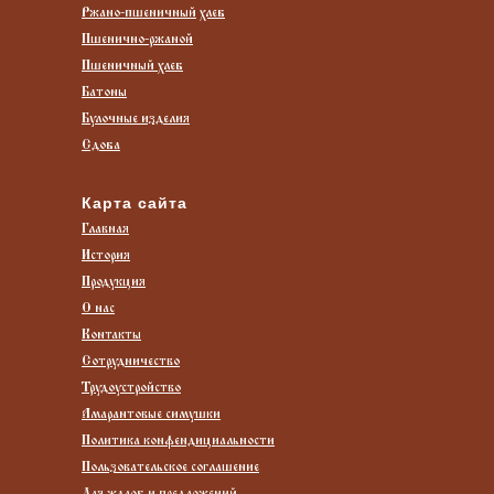
Ржано-пшеничный
хлеб
Пшенично-ржаной
Пшеничный хлеб
Батоны
Булочные изделия
Сдоба
Карта сайта
Главная
История
Продукция
О нас
Контакты
Сотрудничество
Трудоустройство
Амарантовые симушки
Политика конфендициальности
Пользовательское соглашение