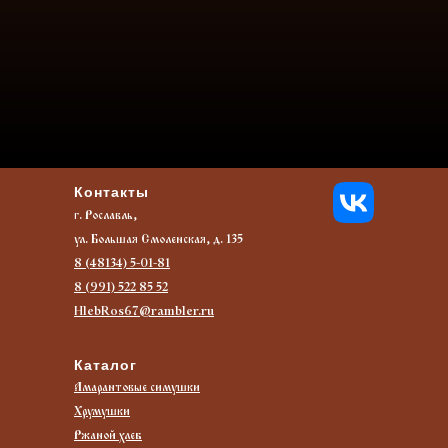
Контакт
ы
г. Рославль,
ул. Большая Смоленская, д. 135
8 (48134) 5-01-81
8 (991) 522 85 52
HlebRos67@rambler.ru
Каталог
Амарантовые симушки
Хрумушки
Ржаной хлеб